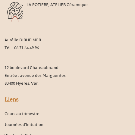
a
LA POTIERE, ATELIER Céramique.
plusieurs
variations.
Les
options
peuvent
Aurélie DIRHEIMER
être
Tél. : 06 71 64 49 96
choisies
sur
12 boulevard Chateaubriand
la
Entrée : avenue des Marguerites
page
83400 Hyères, Var.
du
produit
Liens
Cours au trimestre
Journées d’Initiation