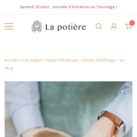
Skip
Samedi 22 août : Journée d'Initiation au Tournage !
to
content
0
Atelier de céramique, cours,
Cours et Stages de
stages et formations,
céramique à Hyères
tournage ou modelage,
Accueil
/
Les stages
/
Stages Modelage
/ Atelier Modelage – Le
weekends poterie, bons
Mug
cadeaux, ateliers libres