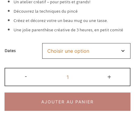
Un atelier créatif – pour petits et grands!
Découvrez la techniques du pincé
Créez et décorez votre un beau mug ou une tasse.
Une jolie parenthèse créative de 3 heures, en petit comité
Dates
quantité
-
+
de
Atelier
Modelage
AJOUTER AU PANIER
-
Le
Mug