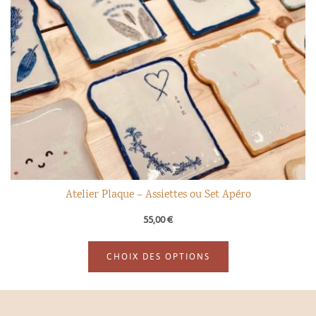
Atelier Plaque – Assiettes ou Set Apéro
QUICK VIEW
55,00
€
CHOIX DES OPTIONS
Ce
produit