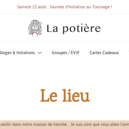
Samedi 22 août : Journée d'Initiation au Tournage !
Atelier de céramique, cours, stages et formations, tournage ou
Cours et Stages de céramique à Hyères
modelage, weekends poterie, bons cadeaux, ateliers libres
Stages & Initiations
Groupes / EVJF
Cartes Cadeaux
Le lieu
eillir dans notre maison de famille… Je suis sûre que vous allez l’aimer