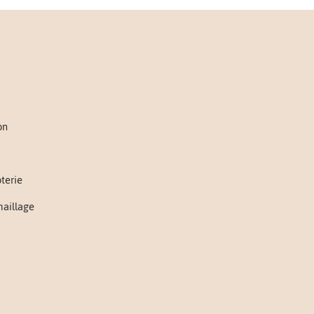
on
oterie
maillage