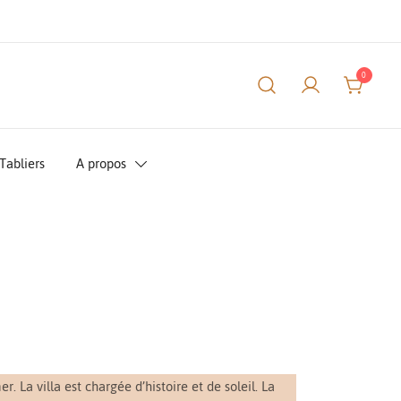
0
Tabliers
A propos
. La villa est chargée d’histoire et de soleil. La